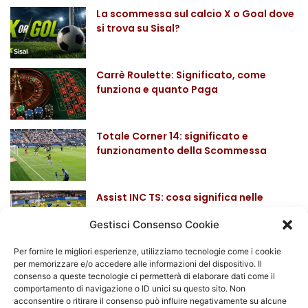
La scommessa sul calcio X o Goal dove
si trova su Sisal?
Carrè Roulette: Significato, come
funziona e quanto Paga
Totale Corner 14: significato e
funzionamento della Scommessa
Assist INC TS: cosa significa nelle
scommesse sul calcio?
Gestisci Consenso Cookie
Per fornire le migliori esperienze, utilizziamo tecnologie come i cookie
Le Slot a 5 centesimi che Pagano di più
per memorizzare e/o accedere alle informazioni del dispositivo. Il
su 888 Casino
consenso a queste tecnologie ci permetterà di elaborare dati come il
comportamento di navigazione o ID unici su questo sito. Non
acconsentire o ritirare il consenso può influire negativamente su alcune