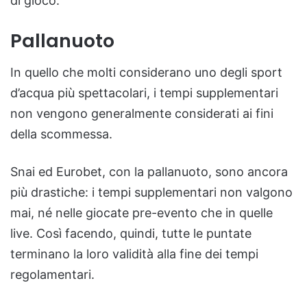
di gioco.
Pallanuoto
In quello che molti considerano uno degli sport
d’acqua più spettacolari, i tempi supplementari
non vengono generalmente considerati ai fini
della scommessa.
Snai ed Eurobet, con la pallanuoto, sono ancora
più drastiche: i tempi supplementari non valgono
mai, né nelle giocate pre-evento che in quelle
live. Così facendo, quindi, tutte le puntate
terminano la loro validità alla fine dei tempi
regolamentari.