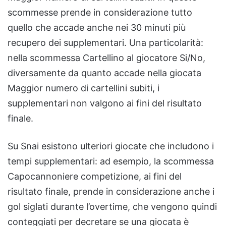
scommesse prende in considerazione tutto
quello che accade anche nei 30 minuti più
recupero dei supplementari. Una particolarità:
nella scommessa Cartellino al giocatore Si/No,
diversamente da quanto accade nella giocata
Maggior numero di cartellini subiti, i
supplementari non valgono ai fini del risultato
finale.
Su Snai esistono ulteriori giocate che includono i
tempi supplementari: ad esempio, la scommessa
Capocannoniere competizione, ai fini del
risultato finale, prende in considerazione anche i
gol siglati durante l’overtime, che vengono quindi
conteggiati per decretare se una giocata è