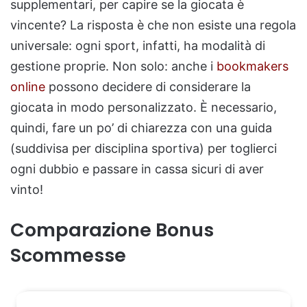
supplementari, per capire se la giocata è
vincente? La risposta è che non esiste una regola
universale: ogni sport, infatti, ha modalità di
gestione proprie. Non solo: anche i
bookmakers
online
possono decidere di considerare la
giocata in modo personalizzato. È necessario,
quindi, fare un po’ di chiarezza con una guida
(suddivisa per disciplina sportiva) per toglierci
ogni dubbio e passare in cassa sicuri di aver
vinto!
Comparazione Bonus
Scommesse