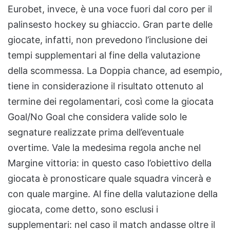
Eurobet, invece, è una voce fuori dal coro per il
palinsesto hockey su ghiaccio. Gran parte delle
giocate, infatti, non prevedono l’inclusione dei
tempi supplementari al fine della valutazione
della scommessa. La Doppia chance, ad esempio,
tiene in considerazione il risultato ottenuto al
termine dei regolamentari, così come la giocata
Goal/No Goal che considera valide solo le
segnature realizzate prima dell’eventuale
overtime. Vale la medesima regola anche nel
Margine vittoria: in questo caso l’obiettivo della
giocata è pronosticare quale squadra vincerà e
con quale margine. Al fine della valutazione della
giocata, come detto, sono esclusi i
supplementari: nel caso il match andasse oltre il