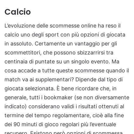
Calcio
L’evoluzione delle scommesse online ha reso il
calcio uno degli sport con più opzioni di giocata
in assoluto. Certamente un vantaggio per gli
scommettitori, che possono sbizzarrirsi tra
centinaia di puntate su un singolo evento. Ma
cosa accade a tutte queste scommesse quando il
match va ai supplementari? Dipende dal tipo di
giocata selezionata. È bene ricordare che, in
generale, tutti i bookmaker (se non diversamente
indicato) considerano validi i risultati ottenuti al
termine del tempo regolamentare, cioè alla fine
dei 90 minuti di gioco regolari più l’eventuale
recupero. Esistono però opzioni di scommessa