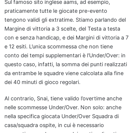
Sul famoso sito inglese aams, ad esempio,
praticamente tutte le giocate pre-evento
tengono validi gli extratime. Stiamo parlando del
Margine di vittoria a 3 scelte, del Testa a testa
con e senza handicap, e dei Margini di vittoria a 7
e 12 esiti. L’unica scommessa che non tiene
conto dei tempi supplementari è l’Under/Over: in
questo caso, infatti, la somma dei punti realizzati
da entrambe le squadre viene calcolata alla fine
dei 40 minuti di gioco regolari.
Al contrario, Snai, tiene valido l’overtime anche
nelle scommesse Under/Over. Non solo: anche
nella specifica giocata Under/Over Squadra di
casa/squadra ospite, in cui è necessario