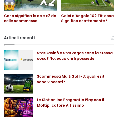
Cosa significa 1x dc e x2 dc
Calci d’Angolo 1X2 TR: cosa
nelle scommesse
Significa esattamente?
Articoli recenti
StarCasinò e StarVegas sono la stessa
cosa? No, ecco chi li possiede
Scommessa MultiGol 1-3: quali esiti
sono vincenti?
Le Slot online Pragmatic Play con il
Moltiplicatore Altissimo