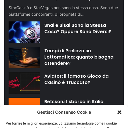
StarCasinò e StarVegas non sono la stessa cosa. Sono due
piattaforme concorrenti, di proprietà di…
Snai e Sisal Sono la Stessa
Cosa? Oppure Sono Diversi?
Tempi di Prelievo su
Lottomatica: quanto bisogna
attendere?
Aviator: il famoso Gioco da
Casinò è Truccato?
Betsson.it sbarca in Italia:
Bonus e Quote imperdibili
Gestisci Consenso Cookie
Per fornire le migliori esperienze, utilizziamo tecnologie come i cookie