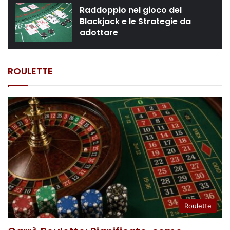
Raddoppio nel gioco del
Blackjack e le Strategie da
adottare
ROULETTE
Roulette