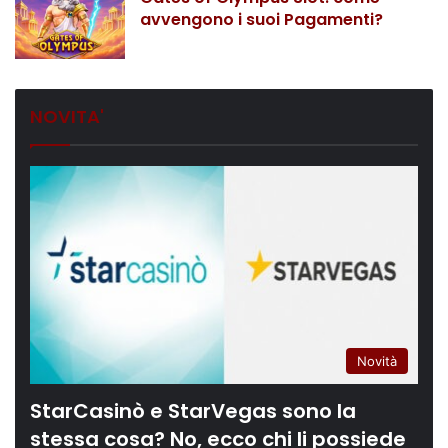
avvengono i suoi Pagamenti?
NOVITA'
Novità
StarCasinò e StarVegas sono la
stessa cosa? No, ecco chi li possiede