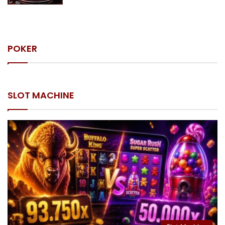
POKER
Nel Poker la Doppia Coppia batte il Tris
Le Vincite al Poker Online Vanno in
Consigli per Giocare al meglio un Cash
Come Registrarsi e Giocare a Poker sulla
Info preziose su Poker Club. Meglio
oppure no?
Dichiarazione dei Redditi?
Game di Poker Online
Piattaforma di Snai
Lottomatica o Totosi?
SLOT MACHINE