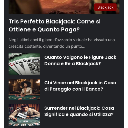
Blackjack
Tris Perfetto Blackjack: Come si
Ottiene e Quanto Paga?
Negli ultimi anni il gioco d’azzardo virtuale ha vissuto una
crescita costante, diventando un punto…
Quanto Valgono le Figure Jack
Donna e Re a Blackjack?
Chi Vince nel Blackjack in Caso
di Pareggio con il Banco?
Surrender nel Blackjack: Cosa
Significa e quando si Utilizza?