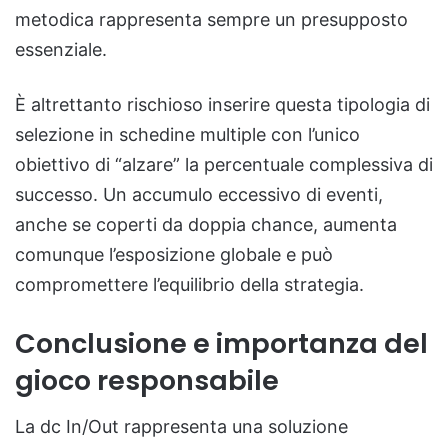
metodica rappresenta sempre un presupposto
essenziale.
È altrettanto rischioso inserire questa tipologia di
selezione in schedine multiple con l’unico
obiettivo di “alzare” la percentuale complessiva di
successo. Un accumulo eccessivo di eventi,
anche se coperti da doppia chance, aumenta
comunque l’esposizione globale e può
compromettere l’equilibrio della strategia.
Conclusione e importanza del
gioco responsabile
La dc In/Out rappresenta una soluzione