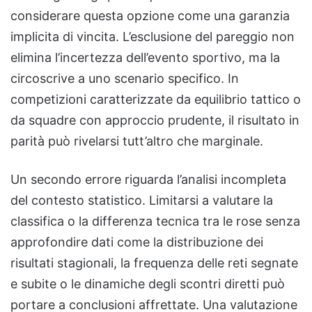
considerare questa opzione come una garanzia
implicita di vincita. L’esclusione del pareggio non
elimina l’incertezza dell’evento sportivo, ma la
circoscrive a uno scenario specifico. In
competizioni caratterizzate da equilibrio tattico o
da squadre con approccio prudente, il risultato in
parità può rivelarsi tutt’altro che marginale.
Un secondo errore riguarda l’analisi incompleta
del contesto statistico. Limitarsi a valutare la
classifica o la differenza tecnica tra le rose senza
approfondire dati come la distribuzione dei
risultati stagionali, la frequenza delle reti segnate
e subite o le dinamiche degli scontri diretti può
portare a conclusioni affrettate. Una valutazione