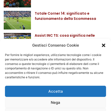
Totale Corner 14: significato e
funzionamento della Scommessa
Assist INC TS: cosa significa nelle
scommesse sul calcio?
Gestisci Consenso Cookie
Per fornire le migliori esperienze, utilizziamo tecnologie come i cookie
Le Slot a 5 centesimi che Pagano di più
per memorizzare e/o accedere alle informazioni del dispositivo. Il
su 888 Casino
consenso a queste tecnologie ci permetterà di elaborare dati come il
comportamento di navigazione o ID unici su questo sito. Non
acconsentire o ritirare il consenso può influire negativamente su alcune
caratteristiche e funzioni.
© Copyright 2009 - 2026, Tutti i diritti riservati |
Accetta
Casino-online.bz
Nega
Partita IVA 01338840554