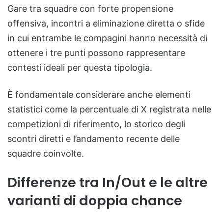
Gare tra squadre con forte propensione
offensiva, incontri a eliminazione diretta o sfide
in cui entrambe le compagini hanno necessità di
ottenere i tre punti possono rappresentare
contesti ideali per questa tipologia.
È fondamentale considerare anche elementi
statistici come la percentuale di X registrata nelle
competizioni di riferimento, lo storico degli
scontri diretti e l’andamento recente delle
squadre coinvolte.
Differenze tra In/Out e le altre
varianti di doppia chance