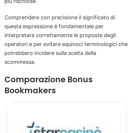
più rischiose.
Comprendere con precisione il significato di
questa espressione è fondamentale per
interpretare correttamente le proposte degli
operatori e per evitare equivoci terminologici che
potrebbero incidere sulla scelta della
scommessa.
Comparazione Bonus
Bookmakers