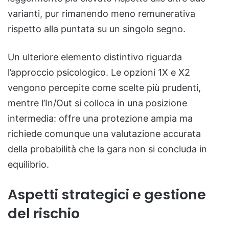
varianti, pur rimanendo meno remunerativa
rispetto alla puntata su un singolo segno.
Un ulteriore elemento distintivo riguarda
l’approccio psicologico. Le opzioni 1X e X2
vengono percepite come scelte più prudenti,
mentre l’In/Out si colloca in una posizione
intermedia: offre una protezione ampia ma
richiede comunque una valutazione accurata
della probabilità che la gara non si concluda in
equilibrio.
Aspetti strategici e gestione
del rischio