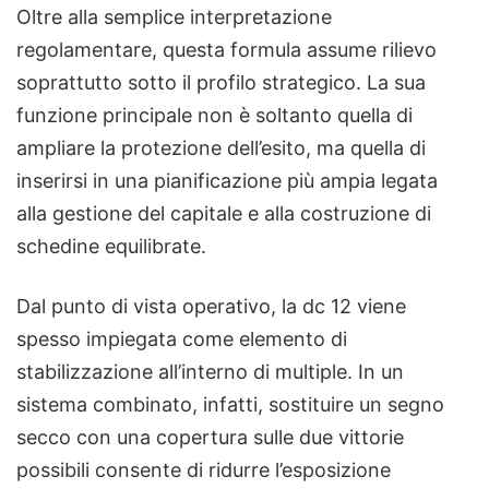
Oltre alla semplice interpretazione
regolamentare, questa formula assume rilievo
soprattutto sotto il profilo strategico. La sua
funzione principale non è soltanto quella di
ampliare la protezione dell’esito, ma quella di
inserirsi in una pianificazione più ampia legata
alla gestione del capitale e alla costruzione di
schedine equilibrate.
Dal punto di vista operativo, la dc 12 viene
spesso impiegata come elemento di
stabilizzazione all’interno di multiple. In un
sistema combinato, infatti, sostituire un segno
secco con una copertura sulle due vittorie
possibili consente di ridurre l’esposizione