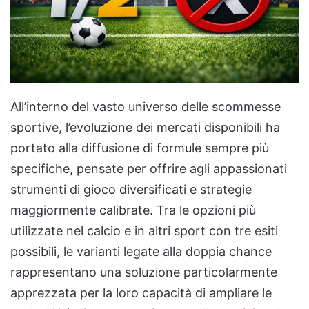
All’interno del vasto universo delle scommesse
sportive, l’evoluzione dei mercati disponibili ha
portato alla diffusione di formule sempre più
specifiche, pensate per offrire agli appassionati
strumenti di gioco diversificati e strategie
maggiormente calibrate. Tra le opzioni più
utilizzate nel calcio e in altri sport con tre esiti
possibili, le varianti legate alla doppia chance
rappresentano una soluzione particolarmente
apprezzata per la loro capacità di ampliare le