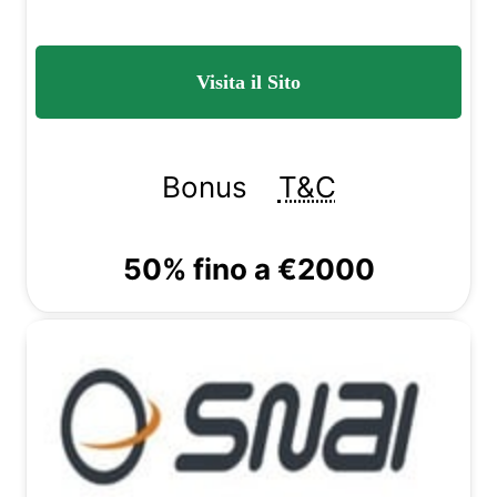
Visita il Sito
Bonus
T&C
50% fino a €2000