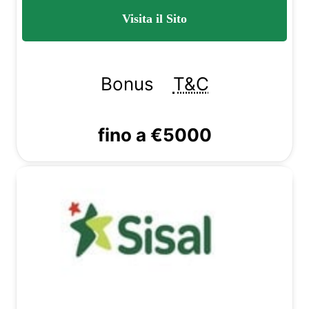
Visita il Sito
Bonus
T&C
fino a €5000