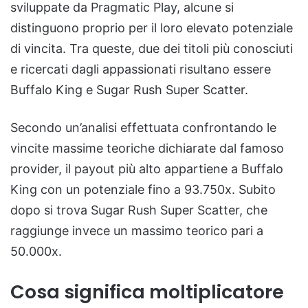
sviluppate da Pragmatic Play, alcune si
distinguono proprio per il loro elevato potenziale
di vincita. Tra queste, due dei titoli più conosciuti
e ricercati dagli appassionati risultano essere
Buffalo King e Sugar Rush Super Scatter.
Secondo un’analisi effettuata confrontando le
vincite massime teoriche dichiarate dal famoso
provider, il payout più alto appartiene a Buffalo
King con un potenziale fino a 93.750x. Subito
dopo si trova Sugar Rush Super Scatter, che
raggiunge invece un massimo teorico pari a
50.000x.
Cosa significa moltiplicatore