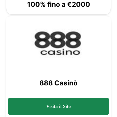
100% fino a €2000
888 Casinò
Visita il Sito