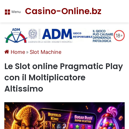
Casino-Online.bz
Menu
Home
»
Slot Machine
Le Slot online Pragmatic Play
con il Moltiplicatore
Altissimo