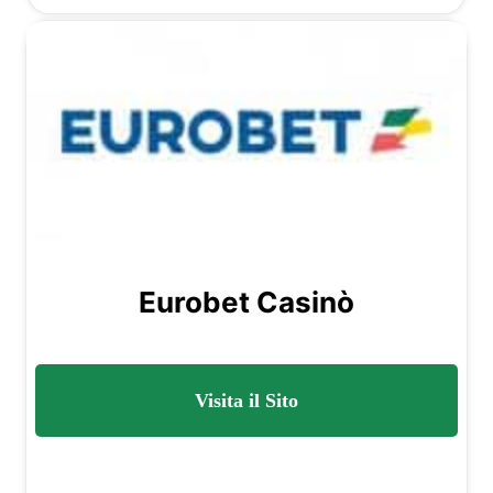
Eurobet Casinò
Visita il Sito