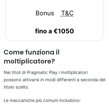
Bonus
T&C
fino a €1050
Come funziona il
moltiplicatore?
Nei titoli di Pragmatic Play i moltiplicatori
possono attivarsi in modi differenti a seconda del
titolo scelto.
Le meccaniche più comuni includono: