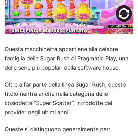
Questa macchinetta appartiene alla celebre
famiglia delle Sugar Rush di Pragmatic Play, una
delle serie più popolari della software house.
Oltre a far parte della linea Sugar Rush, questo
titolo rientra anche nella categoria delle
cosiddette “Super Scatter”, introdotte dal
provider negli ultimi anni.
Queste si distinguono generalmente per: