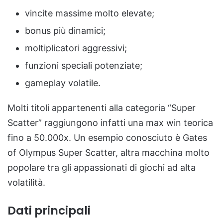
vincite massime molto elevate;
bonus più dinamici;
moltiplicatori aggressivi;
funzioni speciali potenziate;
gameplay volatile.
Molti titoli appartenenti alla categoria “Super
Scatter” raggiungono infatti una max win teorica
fino a 50.000x. Un esempio conosciuto è Gates
of Olympus Super Scatter, altra macchina molto
popolare tra gli appassionati di giochi ad alta
volatilità.
Dati principali