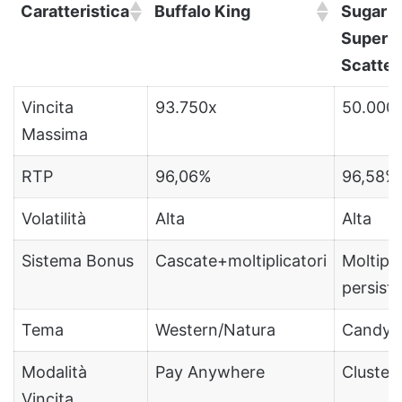
Caratteristica
Buffalo King
Sugar 
Super
Scatter
Vincita
93.750x
50.000
Massima
RTP
96,06%
96,58%
Volatilità
Alta
Alta
Sistema Bonus
Cascate+moltiplicatori
Moltipli
persiste
Tema
Western/Natura
Candy/
Modalità
Pay Anywhere
Cluster
Vincita