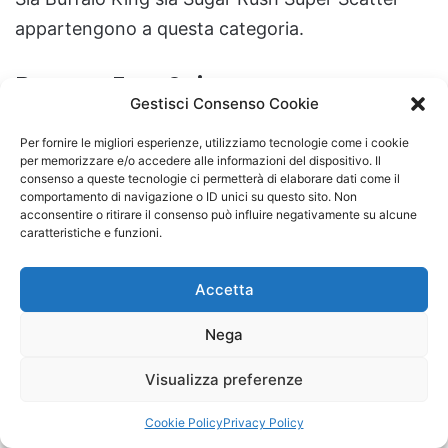
appartengono a questa categoria.
Bonus e Free Spins
Gestisci Consenso Cookie
Le vincite massime vengono generalmente
Per fornire le migliori esperienze, utilizziamo tecnologie come i cookie
raggiunte durante:
per memorizzare e/o accedere alle informazioni del dispositivo. Il
consenso a queste tecnologie ci permetterà di elaborare dati come il
comportamento di navigazione o ID unici su questo sito. Non
Free Spins;
acconsentire o ritirare il consenso può influire negativamente su alcune
caratteristiche e funzioni.
bonus speciali;
combinazioni multiple consecutive;
Accetta
sessioni con moltiplicatori attivi.
Nega
Per questo motivo le funzioni bonus
Visualizza preferenze
rappresentano l’elemento centrale di questi
Cookie Policy
Privacy Policy
game.