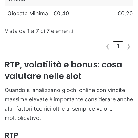
Giocata Minima
€0,40
€0,20
Vista da 1 a 7 di 7 elementi
❮
1
❯
RTP, volatilità e bonus: cosa
valutare nelle slot
Quando si analizzano giochi online con vincite
massime elevate è importante considerare anche
altri fattori tecnici oltre al semplice valore
moltiplicativo.
RTP