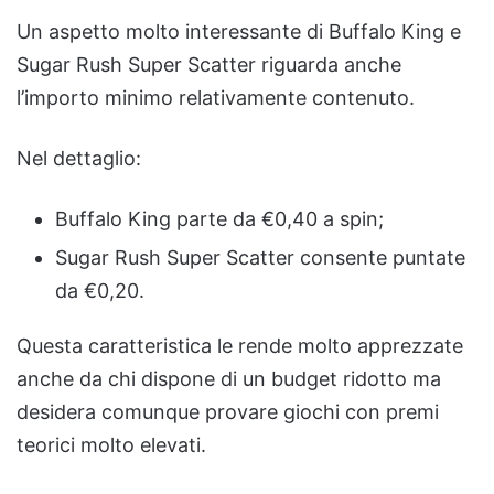
Un aspetto molto interessante di Buffalo King e
Sugar Rush Super Scatter riguarda anche
l’importo minimo relativamente contenuto.
Nel dettaglio:
Buffalo King parte da €0,40 a spin;
Sugar Rush Super Scatter consente puntate
da €0,20.
Questa caratteristica le rende molto apprezzate
anche da chi dispone di un budget ridotto ma
desidera comunque provare giochi con premi
teorici molto elevati.