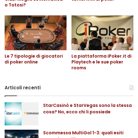
o Totosi?
Le 7 tipologie di giocatori
La piattaforma iPoker.it di
di poker online
Playtech e le sue poker
rooms
Articoli recenti
StarCasinò e StarVegas sono la stessa
cosa? No, ecco chi li possiede
Scommessa MultiGol 1-3: quali esiti