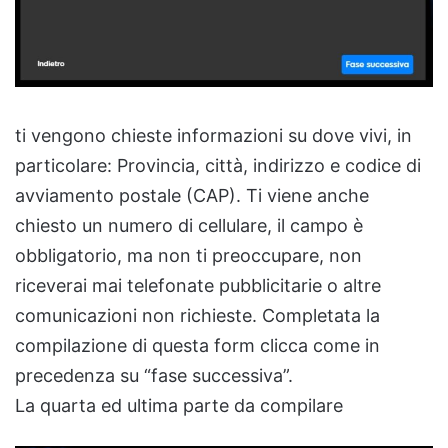
ti vengono chieste informazioni su dove vivi, in
particolare: Provincia, città, indirizzo e codice di
avviamento postale (CAP). Ti viene anche
chiesto un numero di cellulare, il campo è
obbligatorio, ma non ti preoccupare, non
riceverai mai telefonate pubblicitarie o altre
comunicazioni non richieste. Completata la
compilazione di questa form clicca come in
precedenza su “fase successiva”.
La quarta ed ultima parte da compilare