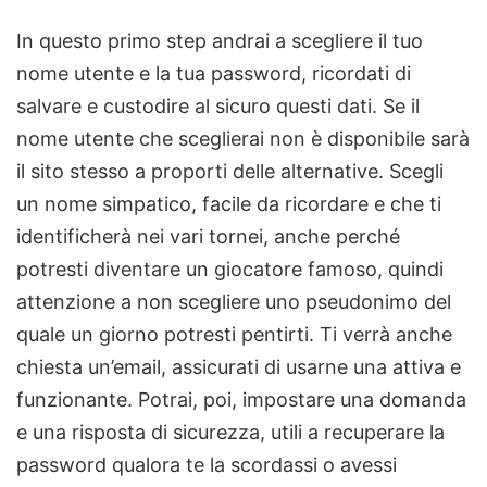
In questo primo step andrai a scegliere il tuo
nome utente e la tua password, ricordati di
salvare e custodire al sicuro questi dati. Se il
nome utente che sceglierai non è disponibile sarà
il sito stesso a proporti delle alternative. Scegli
un nome simpatico, facile da ricordare e che ti
identificherà nei vari tornei, anche perché
potresti diventare un giocatore famoso, quindi
attenzione a non scegliere uno pseudonimo del
quale un giorno potresti pentirti. Ti verrà anche
chiesta un’email, assicurati di usarne una attiva e
funzionante. Potrai, poi, impostare una domanda
e una risposta di sicurezza, utili a recuperare la
password qualora te la scordassi o avessi