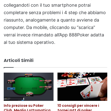
collegandoti con il tuo smartphone potrai
completare senza problemi i 4 step che abbiamo
riassunto, analogamente a quanto avviene da
computer. Da mobile, cliccando su “scarica”
verrai invece rimandato all’App 888Poker adatta
al tuo sistema operativo.
Articoli Simili
Info preziose su Poker
10 consigli per vincere i
Club. Meglio Lottomatica
tornei mtt di poker