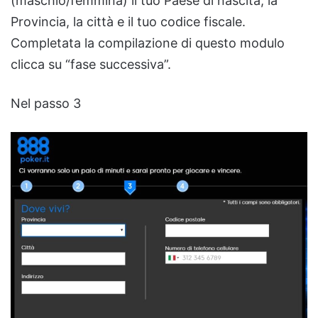
(maschio/femmina) il tuo Paese di nascita, la
Provincia, la città e il tuo codice fiscale.
Completata la compilazione di questo modulo
clicca su “fase successiva”.
Nel passo 3