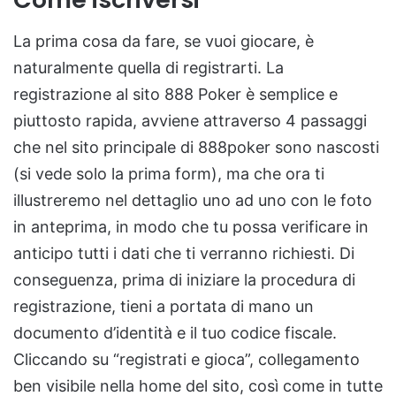
La prima cosa da fare, se vuoi giocare, è
naturalmente quella di registrarti. La
registrazione al sito 888 Poker è semplice e
piuttosto rapida, avviene attraverso 4 passaggi
che nel sito principale di 888poker sono nascosti
(si vede solo la prima form), ma che ora ti
illustreremo nel dettaglio uno ad uno con le foto
in anteprima, in modo che tu possa verificare in
anticipo tutti i dati che ti verranno richiesti. Di
conseguenza, prima di iniziare la procedura di
registrazione, tieni a portata di mano un
documento d’identità e il tuo codice fiscale.
Cliccando su “registrati e gioca”, collegamento
ben visibile nella home del sito, così come in tutte