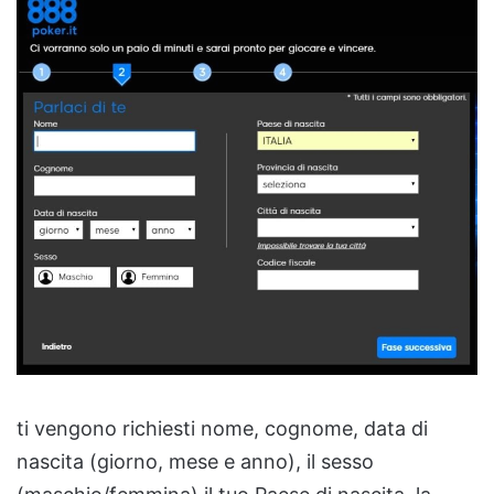
ti vengono richiesti nome, cognome, data di
nascita (giorno, mese e anno), il sesso