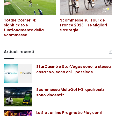
Totale Corner 14:
Scommesse sul Tour de
significato e
France 2023 – Le Migliori
funzionamento della
Strategie
Scommessa
Articoli recenti
StarCasinò e StarVegas sono la stessa
cosa? No, ecco chi li possiede
Scommessa MultiGol 1-3: quali esiti
sono vincenti?
Le Slot online Pragmatic Play con il