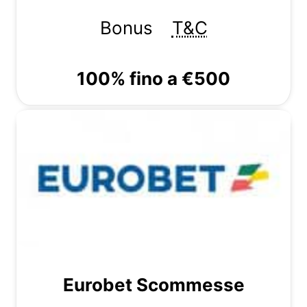
Bonus
T&C
100% fino a €500
Eurobet Scommesse