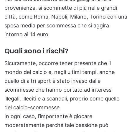
provenienza, si scommette di più nelle grandi
città, come Roma, Napoli, Milano, Torino con una
spesa media per scommessa che si aggira
intorno ai 14 euro.
Quali sono i rischi?
Sicuramente, occorre tener presente che il
mondo del calcio e, negli ultimi tempi, anche
quello di altri sport è stato invaso dalle
scommesse che hanno portato ad interessi
illegali, illeciti e a scandali, proprio come quello
del calcio-scommesse.
In ogni caso, l’importante è giocare
moderatamente perché tale passione può