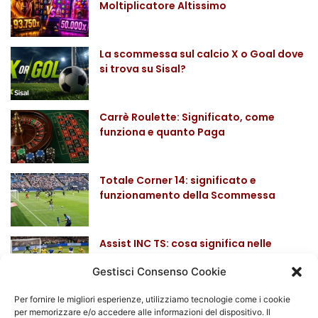
Moltiplicatore Altissimo
La scommessa sul calcio X o Goal dove
si trova su Sisal?
Carrè Roulette: Significato, come
funziona e quanto Paga
Totale Corner 14: significato e
funzionamento della Scommessa
Assist INC TS: cosa significa nelle
scommesse sul calcio?
Gestisci Consenso Cookie
Per fornire le migliori esperienze, utilizziamo tecnologie come i cookie
Le Slot a 5 centesimi che Pagano di più
per memorizzare e/o accedere alle informazioni del dispositivo. Il