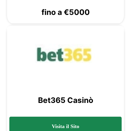
fino a €5000
Bet365 Casinò
Visita il Sito