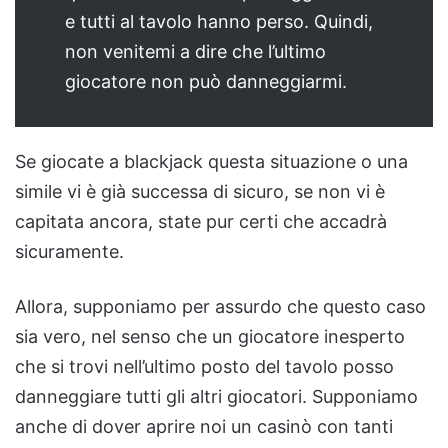
e tutti al tavolo hanno perso. Quindi,
non venitemi a dire che l’ultimo
giocatore non può danneggiarmi.
Se giocate a blackjack questa situazione o una
simile vi è già successa di sicuro, se non vi è
capitata ancora, state pur certi che accadrà
sicuramente.
Allora, supponiamo per assurdo che questo caso
sia vero, nel senso che un giocatore inesperto
che si trovi nell’ultimo posto del tavolo posso
danneggiare tutti gli altri giocatori. Supponiamo
anche di dover aprire noi un casinò con tanti