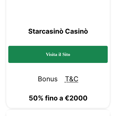
Starcasinò Casinò
Visita il Sito
Bonus
T&C
50% fino a €2000