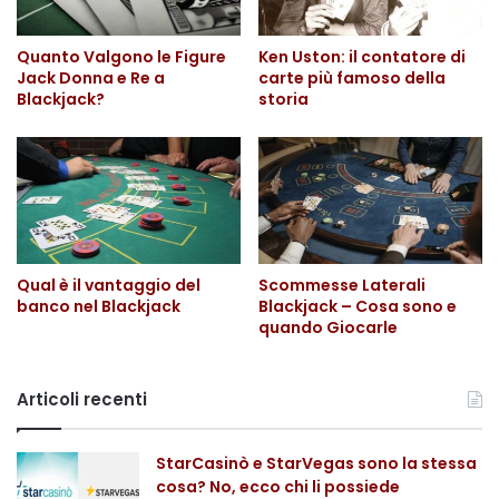
Quanto Valgono le Figure
Ken Uston: il contatore di
Jack Donna e Re a
carte più famoso della
Blackjack?
storia
Qual è il vantaggio del
Scommesse Laterali
banco nel Blackjack
Blackjack – Cosa sono e
quando Giocarle
Articoli recenti
StarCasinò e StarVegas sono la stessa
cosa? No, ecco chi li possiede