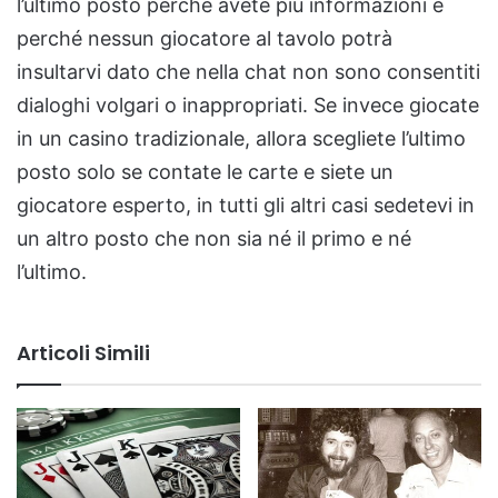
l’ultimo posto perché avete più informazioni e
perché nessun giocatore al tavolo potrà
insultarvi dato che nella chat non sono consentiti
dialoghi volgari o inappropriati. Se invece giocate
in un casino tradizionale, allora scegliete l’ultimo
posto solo se contate le carte e siete un
giocatore esperto, in tutti gli altri casi sedetevi in
un altro posto che non sia né il primo e né
l’ultimo.
Articoli Simili