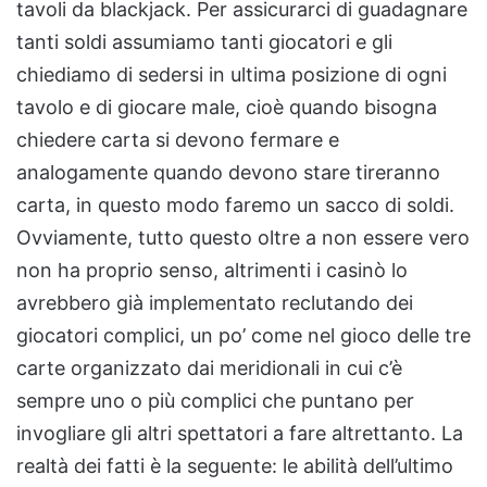
tavoli da blackjack. Per assicurarci di guadagnare
tanti soldi assumiamo tanti giocatori e gli
chiediamo di sedersi in ultima posizione di ogni
tavolo e di giocare male, cioè quando bisogna
chiedere carta si devono fermare e
analogamente quando devono stare tireranno
carta, in questo modo faremo un sacco di soldi.
Ovviamente, tutto questo oltre a non essere vero
non ha proprio senso, altrimenti i casinò lo
avrebbero già implementato reclutando dei
giocatori complici, un po’ come nel gioco delle tre
carte organizzato dai meridionali in cui c’è
sempre uno o più complici che puntano per
invogliare gli altri spettatori a fare altrettanto. La
realtà dei fatti è la seguente: le abilità dell’ultimo