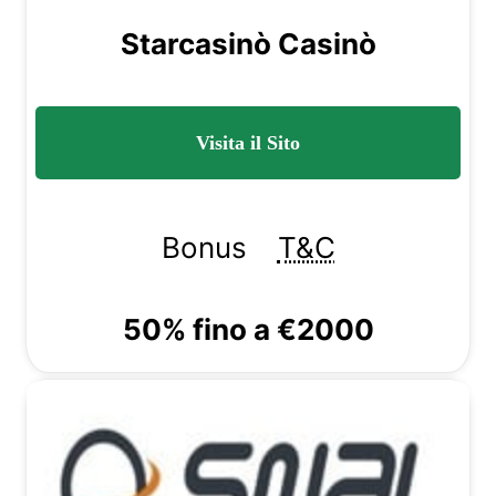
Starcasinò Casinò
Visita il Sito
Bonus
T&C
50% fino a €2000