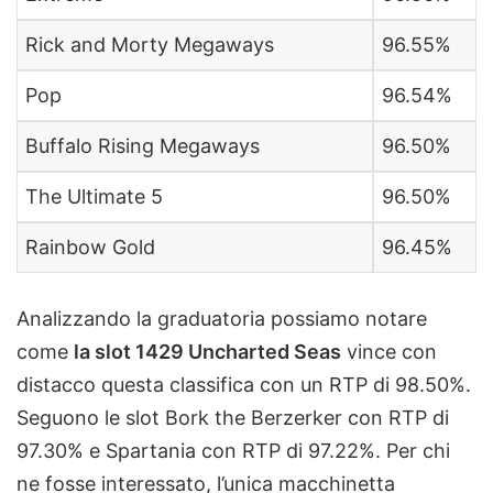
Rick and Morty Megaways
96.55%
Pop
96.54%
Buffalo Rising Megaways
96.50%
The Ultimate 5
96.50%
Rainbow Gold
96.45%
Analizzando la graduatoria possiamo notare
come
la slot 1429 Uncharted Seas
vince con
distacco questa classifica con un RTP di 98.50%.
Seguono le slot Bork the Berzerker con RTP di
97.30% e Spartania con RTP di 97.22%. Per chi
ne fosse interessato, l’unica macchinetta