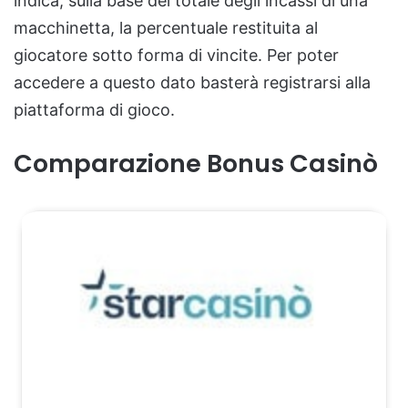
indica, sulla base del totale degli incassi di una
macchinetta, la percentuale restituita al
giocatore sotto forma di vincite. Per poter
accedere a questo dato basterà registrarsi alla
piattaforma di gioco.
Comparazione Bonus Casinò