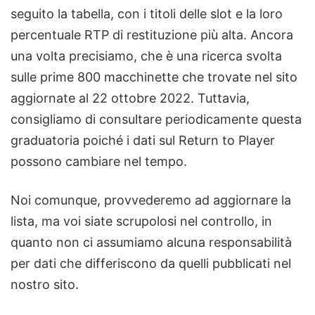
seguito la tabella, con i titoli delle slot e la loro
percentuale RTP di restituzione più alta. Ancora
una volta precisiamo, che è una ricerca svolta
sulle prime 800 macchinette che trovate nel sito
aggiornate al 22 ottobre 2022. Tuttavia,
consigliamo di consultare periodicamente questa
graduatoria poiché i dati sul Return to Player
possono cambiare nel tempo.
Noi comunque, provvederemo ad aggiornare la
lista, ma voi siate scrupolosi nel controllo, in
quanto non ci assumiamo alcuna responsabilità
per dati che differiscono da quelli pubblicati nel
nostro sito.