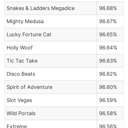
Snakes & Ladders Megadice
96.68%
Mighty Medusa
96.67%
Lucky Fortune Cat
96.65%
Holly Woof
96.64%
Tic Tac Take
96.63%
Disco Beats
96.62%
Spirit of Adventure
96.60%
Slot Vegas
96.59%
Wild Portals
96.58%
Extreme
96.56%