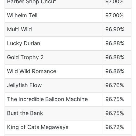
Barber Shop Uncut
97.00%
Wilhelm Tell
97.00%
Multi Wild
96.90%
Lucky Durian
96.88%
Gold Trophy 2
96.88%
Wild Wild Romance
96.86%
Jellyfish Flow
96.76%
The Incredible Balloon Machine
96.75%
Bust the Bank
96.75%
King of Cats Megaways
96.72%