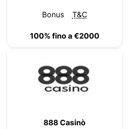
Bonus
T&C
100% fino a €2000
888 Casinò