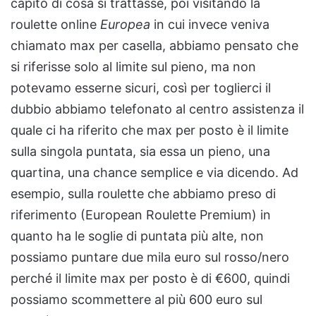
capito di cosa si trattasse, poi visitando la
roulette online
Europea
in cui invece veniva
chiamato max per casella, abbiamo pensato che
si riferisse solo al limite sul pieno, ma non
potevamo esserne sicuri, così per toglierci il
dubbio abbiamo telefonato al centro assistenza il
quale ci ha riferito che max per posto è il limite
sulla singola puntata, sia essa un pieno, una
quartina, una chance semplice e via dicendo. Ad
esempio, sulla roulette che abbiamo preso di
riferimento (European Roulette Premium) in
quanto ha le soglie di puntata più alte, non
possiamo puntare due mila euro sul rosso/nero
perché il limite max per posto è di €600, quindi
possiamo scommettere al più 600 euro sul