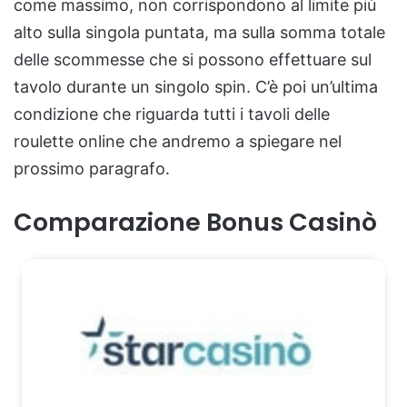
come massimo, non corrispondono al limite più
alto sulla singola puntata, ma sulla somma totale
delle scommesse che si possono effettuare sul
tavolo durante un singolo spin. C’è poi un’ultima
condizione che riguarda tutti i tavoli delle
roulette online che andremo a spiegare nel
prossimo paragrafo.
Comparazione Bonus Casinò