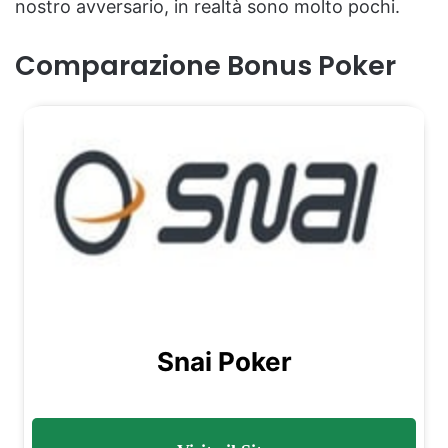
nostro avversario, in realtà sono molto pochi.
Comparazione Bonus Poker
Snai Poker