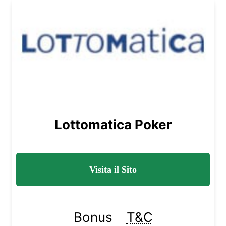
Lottomatica Poker
Visita il Sito
Bonus
T&C