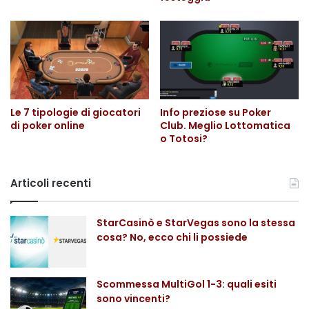
Le 7 tipologie di giocatori
Info preziose su Poker
di poker online
Club. Meglio Lottomatica
o Totosi?
Articoli recenti
StarCasinò e StarVegas sono la stessa
cosa? No, ecco chi li possiede
Scommessa MultiGol 1-3: quali esiti
sono vincenti?