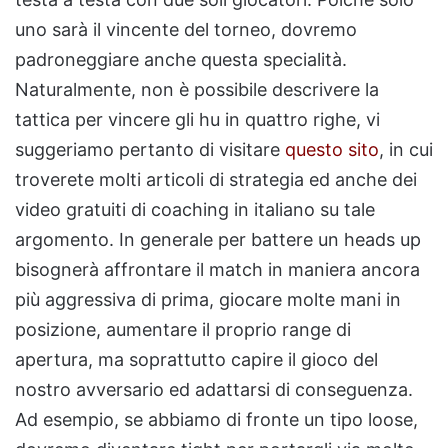
uno sarà il vincente del torneo, dovremo
padroneggiare anche questa specialità.
Naturalmente, non è possibile descrivere la
tattica per vincere gli hu in quattro righe, vi
suggeriamo pertanto di visitare
questo sito
, in cui
troverete molti articoli di strategia ed anche dei
video gratuiti di coaching in italiano su tale
argomento. In generale per battere un heads up
bisognerà affrontare il match in maniera ancora
più aggressiva di prima, giocare molte mani in
posizione, aumentare il proprio range di
apertura, ma soprattutto capire il gioco del
nostro avversario ed adattarsi di conseguenza.
Ad esempio, se abbiamo di fronte un tipo loose,