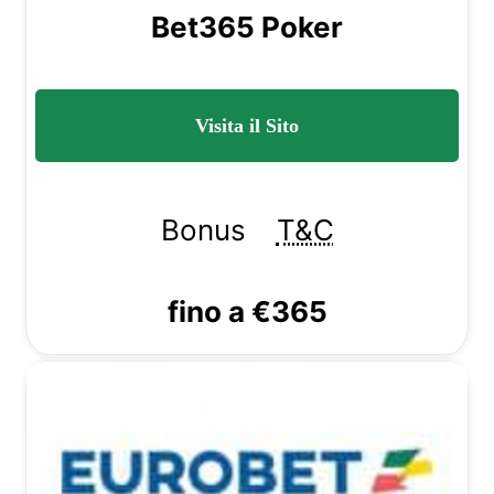
Bet365 Poker
Visita il Sito
Bonus
T&C
fino a €365