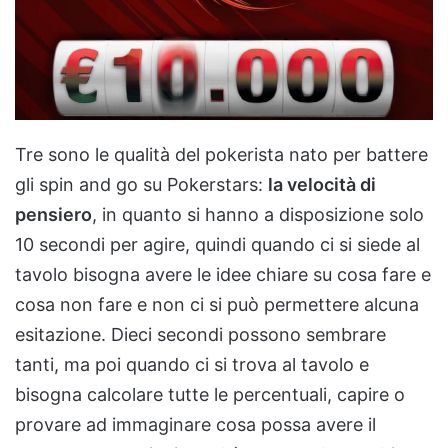
Tre sono le qualità del pokerista nato per battere
gli spin and go su Pokerstars:
la velocità di
pensiero
, in quanto si hanno a disposizione solo
10 secondi per agire, quindi quando ci si siede al
tavolo bisogna avere le idee chiare su cosa fare e
cosa non fare e non ci si può permettere alcuna
esitazione. Dieci secondi possono sembrare
tanti, ma poi quando ci si trova al tavolo e
bisogna calcolare tutte le percentuali, capire o
provare ad immaginare cosa possa avere il