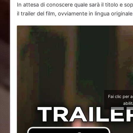
In attesa di conoscere quale sarà il titolo e so
il trailer del film, ovviamente in lingua originale
Fai clic per 
abili