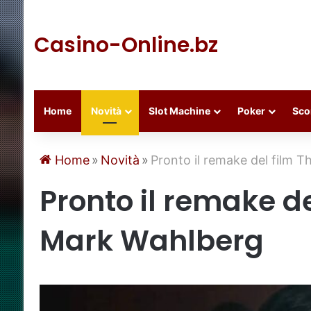
Casino-Online.bz
Home
Novità
Slot Machine
Poker
Sc
Home
»
Novità
»
Pronto il remake del film
Pronto il remake d
Mark Wahlberg