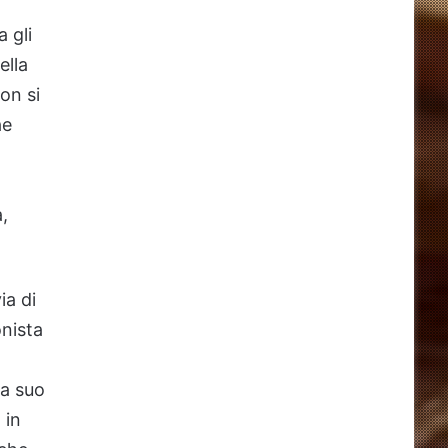
 gli
ella
on si
ae
,
ia di
nista
 a suo
 in