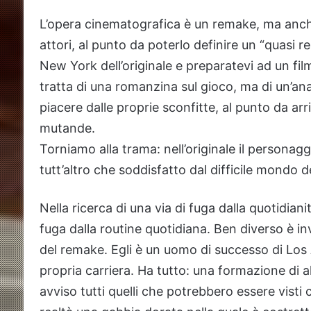
L’opera cinematografica è un remake, ma anche s
attori, al punto da poterlo definire un “quasi r
New York dell’originale e preparatevi ad un fi
tratta di una romanzina sul gioco, ma di un’ana
piacere dalle proprie sconfitte, al punto da arr
mutande.
Torniamo alla trama: nell’originale il personagg
tutt’altro che soddisfatto dal difficile mondo 
Nella ricerca di una via di fuga dalla quotidian
fuga dalla routine quotidiana. Ben diverso è i
del remake. Egli è un uomo di successo di Los A
propria carriera. Ha tutto: una formazione di al
avviso tutti quelli che potrebbero essere visti