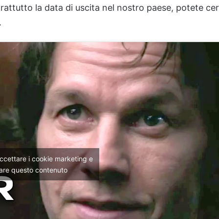
prattutto la data di uscita nel nostro paese, potete ce
.
accettare i cookie marketing e
tare questo contenuto